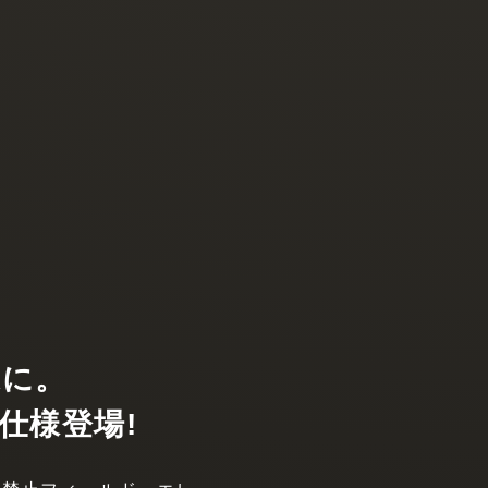
適に。
V仕様登場!