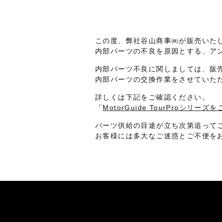
この度、弊社谷山商事㈱が販売いたし
内部パーツの不良を原因とする、ア
内部パーツ不良に関しましては、販売
内部パーツの交換作業をさせていた
詳しくは下記をご確認ください。
「
MotorGuide TourProシリー
パーツ供給の目途が立ち次第追って
お客様には多大なご迷惑とご不便を